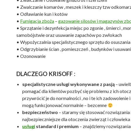
• Zwalczanie komarów , meszek i kleszczy tzw odkomar
• Odławianie kun i kotów
•
Fumigacja zboża
–
gazowanie silosów i magazynów z
• Sprzątanie i dezynfekcja miejsc po zgonie , śmierci , mo
samobójstwie oraz usuwanie zapachów po zwłokach
• Wypożyczalnia specjalistycznego sprzętu do osuszan
• Odgrzybianie ścian , pomieszczeń , budynków i usuwani
• Ozonowanie
DLACZEGO KRISOFF :
specjalistyczne usługi wykonywane z pasją
– uwiel
pomagać dla klientów pozbyć się problemu z ich otocz
przywrócić je do normalności , no i te ich zadowolenie i
mogą funkcjonować normalnie – bezcenne
bezpieczeństwo
– staramy się stosować rozwiązania
najbezpieczniejsze dla otoczenia zwierząt i człowieka
usługi
standard i premium
– znajdziemy rozwiązania