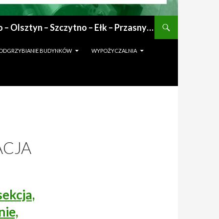
Deratyzacja : dezynfekcja : gazowanie zboża : odgrzybianie : odkomarzanie : osuszanie po zalaniu | Mrągowo – Olsztyn – Szczytno – Ełk – Przasnysz – Grajewo
I ODGRZYBIANIE BUDYNKÓW
WYPOŻYCZALNIA
ACJA
ekcja,
nie,