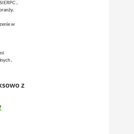
IERPC ,
branży.
zenie w
mi
nych .
ksowo z
w