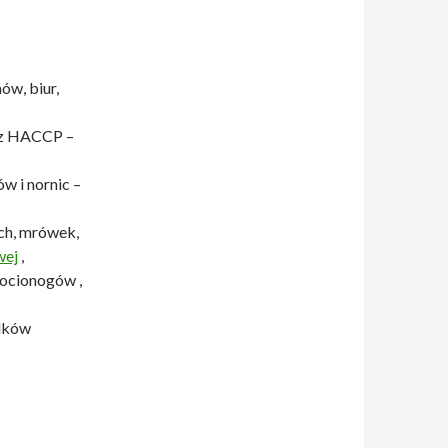
ów, biur,
 z HACCP –
w i nornic –
ch, mrówek,
wej
,
rocionogów ,
odków