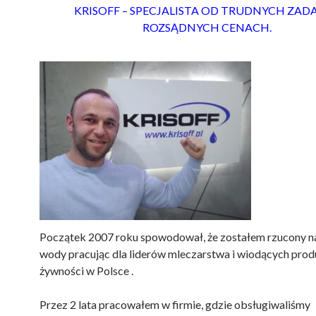
KRISOFF – SPECJALISTA OD TRUDNYCH ZAD
ROZSĄDNYCH CENACH.
Początek 2007 roku spowodował, że zostałem rzucony n
wody pracując dla liderów mleczarstwa i wiodących pro
żywności w Polsce .
Przez 2 lata pracowałem w firmie, gdzie obsługiwaliśmy