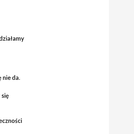
działamy
 nie da.
 się
eczności