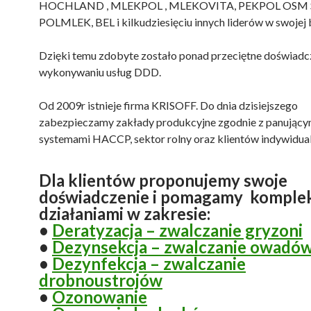
HOCHLAND , MLEKPOL , MLEKOVITA, PEKPOL OSM S
POLMLEK, BEL i kilkudziesięciu innych liderów w swojej 
Dzięki temu zdobyte zostało ponad przeciętne doświadc
wykonywaniu usług DDD.
Od 2009r istnieje firma KRISOFF. Do dnia dzisiejszego
zabezpieczamy zakłady produkcyjne zgodnie z panujący
systemami HACCP, sektor rolny oraz klientów indywidual
Dla klientów proponujemy swoje
doświadczenie i pomagamy komple
działaniami w zakresie:
•
Deratyzacja – zwalczanie gryzoni
•
Dezynsekcja – zwalczanie owadó
•
Dezynfekcja – zwalczanie
drobnoustrojów
•
Ozonowanie