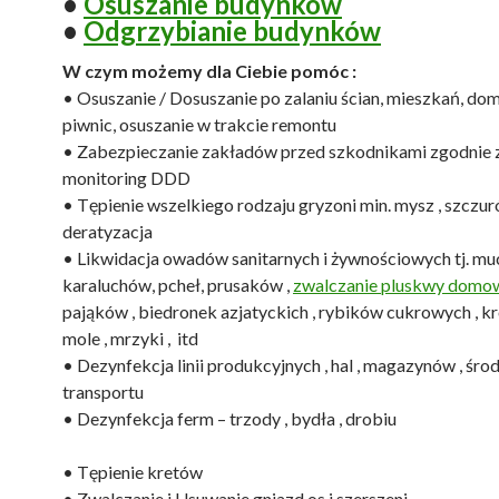
•
Osuszanie budynków
•
Odgrzybianie budynków
W czym możemy dla Ciebie pomóc :
• Osuszanie / Dosuszanie po zalaniu ścian, mieszkań, dom
piwnic, osuszanie w trakcie remontu
• Zabezpieczanie zakładów przed szkodnikami zgodnie
monitoring DDD
• Tępienie wszelkiego rodzaju gryzoni min. mysz , szczuró
deratyzacja
• Likwidacja owadów sanitarnych i żywnościowych tj. mu
karaluchów, pcheł, prusaków ,
zwalczanie pluskwy domo
pająków , biedronek azjatyckich , rybików cukrowych , k
mole , mrzyki , itd
• Dezynfekcja linii produkcyjnych , hal , magazynów , śr
transportu
• Dezynfekcja ferm – trzody , bydła , drobiu
• Tępienie kretów
• Zwalczanie i Usuwanie gniazd os i szerszeni