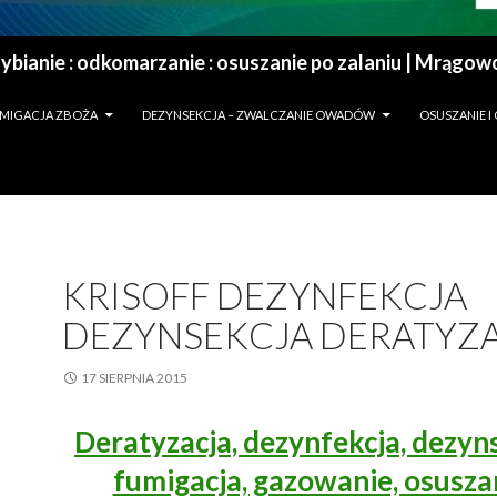
MIGACJA ZBOŻA
DEZYNSEKCJA – ZWALCZANIE OWADÓW
OSUSZANIE 
KRISOFF DEZYNFEKCJA
DEZYNSEKCJA DERATYZ
17 SIERPNIA 2015
Deratyzacja, dezynfekcja, dezyns
fumigacja, gazowanie, osusza