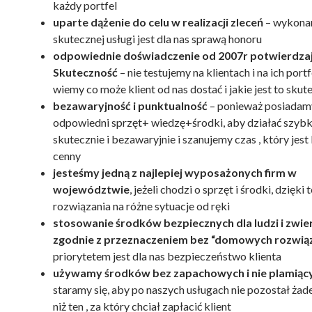
każdy portfel
uparte dążenie do celu w realizacji zleceń
– wykona
skutecznej usługi jest dla nas sprawą honoru
odpowiednie doświadczenie od 2007r potwierdzaj
Skuteczność
– nie testujemy na klientach i na ich portf
wiemy co może klient od nas dostać i jakie jest to skut
bezawaryjność i punktualność
– ponieważ posiadam
odpowiedni sprzęt+ wiedzę+środki, aby działać szybk
skutecznie i bezawaryjnie i szanujemy czas , który jes
cenny
jesteśmy jedną z najlepiej wyposażonych firm w
województwie
, jeżeli chodzi o sprzęt i środki, dzięk
rozwiązania na różne sytuacje od ręki
stosowanie środków bezpiecznych dla ludzi i zwie
zgodnie z przeznaczeniem bez “domowych rozwią
priorytetem jest dla nas bezpieczeństwo klienta
używamy środków bez zapachowych i nie plamiąc
staramy się, aby po naszych usługach nie pozostał żade
niż ten , za który chciał zapłacić klient