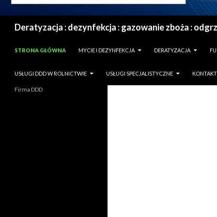
Szukaj
PRZESKOCZ DO TREŚCI
STRONA GŁÓWNA
MYCIE I DEZYNFEKCJA
DERATYZACJA
FU
USŁUGI DDD W ROLNICTWIE
USŁUGI SPECJALISTYCZNE
KONTAKT
Firma DDD