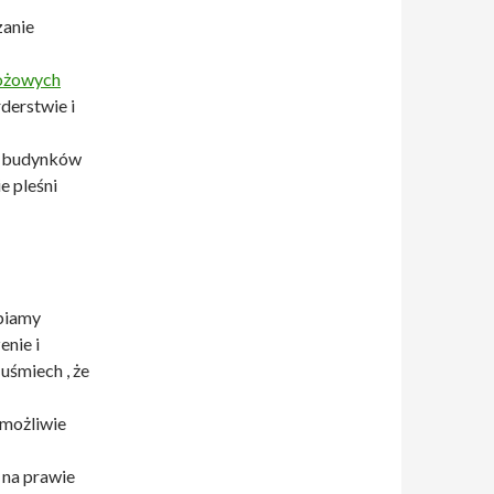
zanie
bożowych
rderstwie i
ia budynków
e pleśni
biamy
enie i
 uśmiech , że
 możliwie
 na prawie