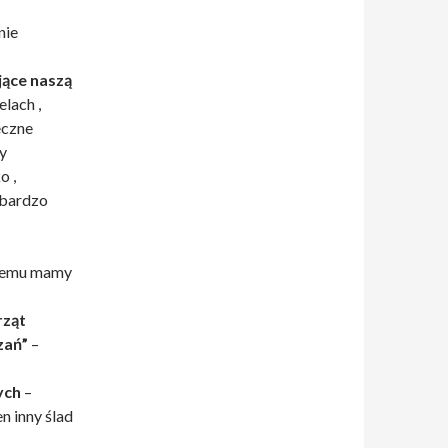
nie
ące naszą
elach ,
eczne
y
o ,
t bardzo
i temu mamy
rząt
zań”
–
ych
–
n inny ślad