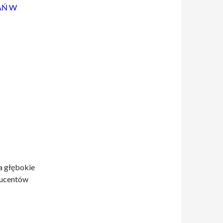
AŃ W
a głębokie
ducentów