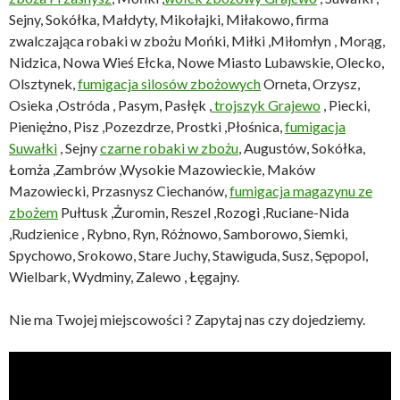
Sejny, Sokółka, Małdyty, Mikołajki, Miłakowo, firma
zwalczająca robaki w zbożu Mońki, Miłki ,Miłomłyn , Morąg,
Nidzica, Nowa Wieś Ełcka, Nowe Miasto Lubawskie, Olecko,
Olsztynek,
fumigacja silosów zbożowych
Orneta, Orzysz,
Osieka ,Ostróda , Pasym, Pasłęk ,
trojszyk Grajewo
, Piecki,
Pieniężno, Pisz ,Pozezdrze, Prostki ,Płośnica,
fumigacja
Suwałki
, Sejny
czarne robaki w zbożu
, Augustów, Sokółka,
Łomża ,Zambrów ,Wysokie Mazowieckie, Maków
Mazowiecki, Przasnysz Ciechanów,
fumigacja magazynu ze
zbożem
Pułtusk ,Żuromin, Reszel ,Rozogi ,Ruciane-Nida
,Rudzienice , Rybno, Ryn, Różnowo, Samborowo, Siemki,
Spychowo, Srokowo, Stare Juchy, Stawiguda, Susz, Sępopol,
Wielbark, Wydminy, Zalewo , Łęgajny.
Nie ma Twojej miejscowości ? Zapytaj nas czy dojedziemy.