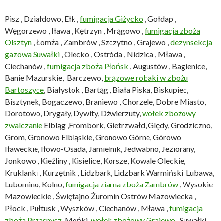
Pisz , Działdowo, Ełk ,
fumigacja Giżycko
, Gołdap ,
Węgorzewo , Iława , Kętrzyn , Mrągowo ,
fumigacja zboża
Olsztyn
, Łomża , Zambrów , Szczytno , Grajewo ,
dezynsekcja
gazowa Suwałki
, Olecko , Ostróda , Nidzica , Mława ,
Ciechanów ,
fumigacja zboża Płońsk
, Augustów , Bagienice,
Banie Mazurskie, Barczewo,
brązowe robaki w zbożu
Bartoszyce
, Białystok , Bartąg , Biała Piska, Biskupiec,
Bisztynek, Bogaczewo, Braniewo , Chorzele, Dobre Miasto,
Dorotowo, Drygały, Dywity, Dźwierzuty,
wołek zbożowy
zwalczanie
Elbląg ,Frombork, Gietrzwałd, Ględy, Grodziczno,
Grom, Gronowo Elbląskie, Gronowo Górne, Górowo
Iławeckie, Iłowo-Osada, Jamielnik, Jedwabno, Jeziorany,
Jonkowo , Kieźliny , Kisielice, Korsze, Kowale Oleckie,
Kruklanki , Kurzętnik , Lidzbark, Lidzbark Warmiński, Lubawa,
Lubomino, Kolno,
fumigacja ziarna zboża Zambrów
, Wysokie
Mazowieckie , Świętajno Żuromin Ostrów Mazowiecka ,
Płock , Pułtusk , Wyszków , Ciechanów , Mława ,
fumigacja
zboża Przasnysz
, Mońki ,
wołek zbożowy Grajewo
, Suwałki ,