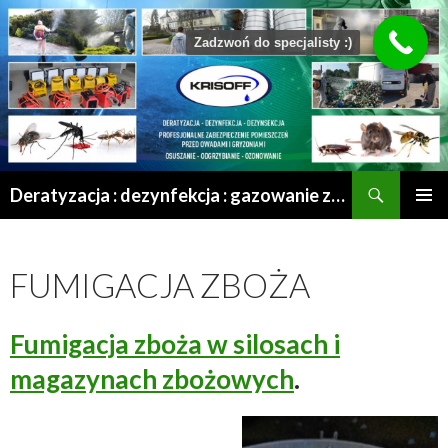
Zadzwoń do specjalisty :)
Szukaj
Deratyzacja : dezynfekcja : gazowanie zboża : odgrzybianie : odkomarzanie : osuszanie po zalaniu | Mrągowo – Olsztyn – Szczytno – Ełk – Przasnysz – Grajewo
PRZESKOCZ
MENU
DO
GŁÓWN
TREŚCI
FUMIGACJA ZBOŻA
Fumigacja zboża w silosach i
magazynach zbożowych
.