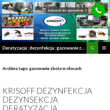
Zadzwoń do specjalisty :)
Szukaj
Deratyzacja : dezynfekcja : gazowanie zboża : odgrzybianie : odkomarzanie : osuszanie po zalaniu | Mrągowo – Olsztyn – Szczytno – Ełk – Przasnysz – Grajewo
PRZESKOCZ
MENU
DO
GŁÓWN
TREŚCI
Archiwa tagu: gazowanie zboża w silosach
KRISOFF DEZYNFEKCJA
DEZYNSEKCJA
DERATYZACJA