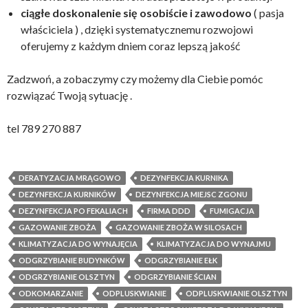
ciągłe doskonalenie się osobiście i zawodowo
( pasja
właściciela ) , dzięki systematycznemu rozwojowi
oferujemy z każdym dniem coraz lepszą jakość
Zadzwoń, a zobaczymy czy możemy dla Ciebie pomóc
rozwiązać Twoją sytuację .
tel 789 270 887
DERATYZACJA MRĄGOWO
DEZYNFEKCJA KURNIKA
DEZYNFEKCJA KURNIKÓW
DEZYNFEKCJA MIEJSC ZGONU
DEZYNFEKCJA PO FEKALIACH
FIRMA DDD
FUMIGACJA
GAZOWANIE ZBOŻA
GAZOWANIE ZBOŻA W SILOSACH
KLIMATYZACJA DO WYNAJĘCIA
KLIMATYZACJA DO WYNAJMU
ODGRZYBIANIE BUDYNKÓW
ODGRZYBIANIE EŁK
ODGRZYBIANIE OLSZTYN
ODGRZYBIANIE ŚCIAN
ODKOMARZANIE
ODPLUSKWIANIE
ODPLUSKWIANIE OLSZTYN