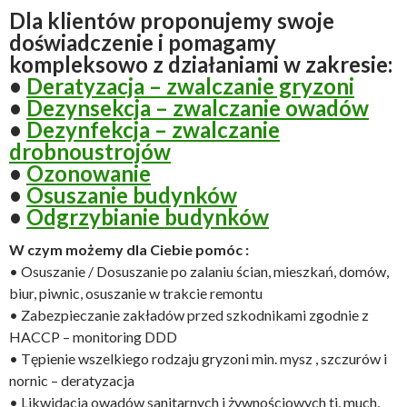
Dla klientów proponujemy swoje
doświadczenie i pomagamy
kompleksowo z działaniami w zakresie:
•
Deratyzacja – zwalczanie gryzoni
•
Dezynsekcja – zwalczanie owadów
•
Dezynfekcja – zwalczanie
drobnoustrojów
•
Ozonowanie
•
Osuszanie budynków
•
Odgrzybianie budynków
W czym możemy dla Ciebie pomóc :
• Osuszanie / Dosuszanie po zalaniu ścian, mieszkań, domów,
biur, piwnic, osuszanie w trakcie remontu
• Zabezpieczanie zakładów przed szkodnikami zgodnie z
HACCP – monitoring DDD
• Tępienie wszelkiego rodzaju gryzoni min. mysz , szczurów i
nornic – deratyzacja
• Likwidacja owadów sanitarnych i żywnościowych tj. much,