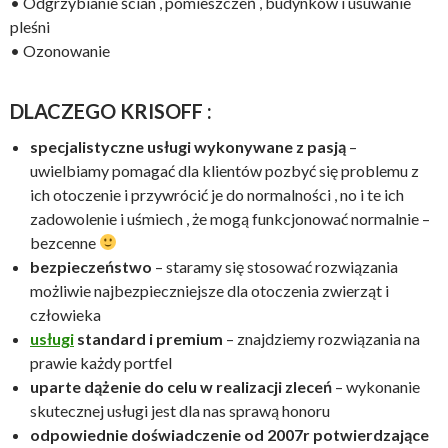
• Odgrzybianie ścian , pomieszczeń , budynków i usuwanie
pleśni
• Ozonowanie
DLACZEGO KRISOFF :
specjalistyczne usługi wykonywane z pasją
–
uwielbiamy pomagać dla klientów pozbyć się problemu z
ich otoczenie i przywrócić je do normalności , no i te ich
zadowolenie i uśmiech , że mogą funkcjonować normalnie –
bezcenne
bezpieczeństwo
– staramy się stosować rozwiązania
możliwie najbezpieczniejsze dla otoczenia zwierząt i
człowieka
usługi
standard i premium
– znajdziemy rozwiązania na
prawie każdy portfel
uparte dążenie do celu w realizacji zleceń
– wykonanie
skutecznej usługi jest dla nas sprawą honoru
odpowiednie doświadczenie od 2007r potwierdzające