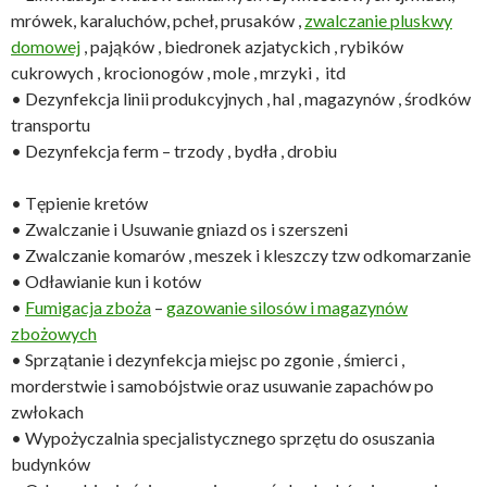
mrówek, karaluchów, pcheł, prusaków ,
zwalczanie pluskwy
domowej
, pająków , biedronek azjatyckich , rybików
cukrowych , krocionogów , mole , mrzyki , itd
• Dezynfekcja linii produkcyjnych , hal , magazynów , środków
transportu
• Dezynfekcja ferm – trzody , bydła , drobiu
• Tępienie kretów
• Zwalczanie i Usuwanie gniazd os i szerszeni
• Zwalczanie komarów , meszek i kleszczy tzw odkomarzanie
• Odławianie kun i kotów
•
Fumigacja zboża
–
gazowanie silosów i magazynów
zbożowych
• Sprzątanie i dezynfekcja miejsc po zgonie , śmierci ,
morderstwie i samobójstwie oraz usuwanie zapachów po
zwłokach
• Wypożyczalnia specjalistycznego sprzętu do osuszania
budynków