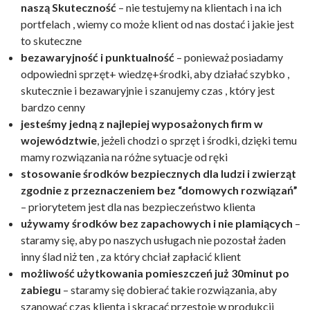
naszą Skuteczność
– nie testujemy na klientach i na ich
portfelach , wiemy co może klient od nas dostać i jakie jest
to skuteczne
bezawaryjność i punktualność
– ponieważ posiadamy
odpowiedni sprzęt+ wiedzę+środki, aby działać szybko ,
skutecznie i bezawaryjnie i szanujemy czas , który jest
bardzo cenny
jesteśmy jedną z najlepiej wyposażonych firm w
województwie
, jeżeli chodzi o sprzęt i środki, dzięki temu
mamy rozwiązania na różne sytuacje od ręki
stosowanie środków bezpiecznych dla ludzi i zwierząt
zgodnie z przeznaczeniem bez “domowych rozwiązań”
– priorytetem jest dla nas bezpieczeństwo klienta
używamy środków bez zapachowych i nie plamiących
–
staramy się, aby po naszych usługach nie pozostał żaden
inny ślad niż ten , za który chciał zapłacić klient
możliwość użytkowania pomieszczeń już 30minut po
zabiegu
– staramy się dobierać takie rozwiązania, aby
szanować czas klienta i skracać przestoje w produkcji