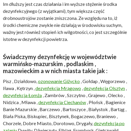
Im dłuższy jest czas działania i im wyższe stężenie środka
dezynfekcyjnego (z wyjątkami), tym większa część
drobnoustrojów zostanie zniszczona. Ze względu na to, iż
środki chemiczne zwykle nie działają w środowisku suchym,
ważny jest również stopień ich wilgotności, co jest szczególnie
istotne w dezynfekcji powietrza.
Świadczymy dezynfekcję w województwie
warmińsko-mazurskim , podlaskim ,
mazowieckim a w nich miasta takie jak :
Pisz , Działdowo,
ozonowanie Giżycko
, Gołdap , Węgorzewo ,
Iława , Kętrzyn ,
dezynfekcja Mrągowo
,
dezynfekcja Olsztyn
,
dezynfekcja Łomża
, Zambrów , Szczytno , Grajewo , Olecko ,
Nidzica , Mława ,
dezynfekcja Ciechanów
, Płońsk , Bagienice
Banie Mazurskie , Barczewo , Bartoszyce , Białystok , Bartąg ,
Biała Piska, Biskupiec, Bisztynek, Bogaczewo, Braniewo ,
Chorzele, Dobre Miasto, Dorotowo, Drygały,
dezynfekcja po
zalaniu
Dywity, Dźwierzuty, Elbląg ,Frombork, Gietrzwałd,