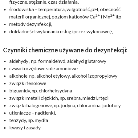
fizyczne, stężenie, czas działania,
środowiska – temperatura, wilgotność, pH, obecność
2+
2+
materii organicznej, poziom kationów Ca
i Mn
itp,
metody dezynfekcji,
dokładności wykonania usługi przez wykonawcę,
Czynniki chemiczne używane do dezynfekcji:
aldehydy , np. formaldehyd, aldehyd glutarowy
czwartorzędowe sole amoniowe
alkohole, np. alkohol etylowy, alkohol izopropylowy
związki fenolowe
biguanidy, np. chlorheksydyna
związki metali ciężkich, np. srebra, miedzi, rtęci
związki halogenowe, np. jodyna, chloramina, jodofory
utleniacze – nadtlenki,
tenzydy, np. mydła
kwasy i zasady