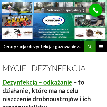
Zadzwoń do specjalisty :)
Szukaj
Deratyzacja : dezynfekcja : gazowanie zboża : odgrzybianie : odkomarzanie : osuszanie po zalaniu | Mrągowo – Olsztyn – Szczytno – Ełk – Przasnysz – Grajewo
PRZESKOCZ
MENU
DO
GŁÓWN
TREŚCI
MYCIE I DEZYNFEKCJA
Dezynfekcja –
odkażanie
– to
działanie , które ma na celu
niszczenie drobnoustrojów i ich