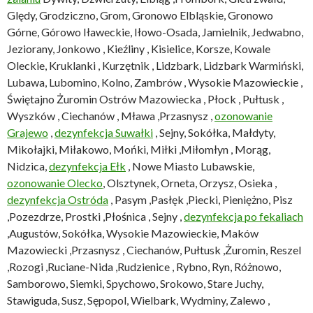
Ględy, Grodziczno, Grom, Gronowo Elbląskie, Gronowo
Górne, Górowo Iławeckie, Iłowo-Osada, Jamielnik, Jedwabno,
Jeziorany, Jonkowo , Kieźliny , Kisielice, Korsze, Kowale
Oleckie, Kruklanki , Kurzętnik , Lidzbark, Lidzbark Warmiński,
Lubawa, Lubomino, Kolno, Zambrów , Wysokie Mazowieckie ,
Świętajno Żuromin Ostrów Mazowiecka , Płock , Pułtusk ,
Wyszków , Ciechanów , Mława ,Przasnysz ,
ozonowanie
Grajewo
,
dezynfekcja Suwałki
, Sejny, Sokółka, Małdyty,
Mikołajki, Miłakowo, Mońki, Miłki ,Miłomłyn , Morąg,
Nidzica,
dezynfekcja Ełk
, Nowe Miasto Lubawskie,
ozonowanie Olecko
, Olsztynek, Orneta, Orzysz, Osieka ,
dezynfekcja Ostróda
, Pasym ,Pasłęk ,Piecki, Pieniężno, Pisz
,Pozezdrze, Prostki ,Płośnica , Sejny ,
dezynfekcja po fekaliach
,Augustów, Sokółka, Wysokie Mazowieckie, Maków
Mazowiecki ,Przasnysz , Ciechanów, Pułtusk ,Żuromin, Reszel
,Rozogi ,Ruciane-Nida ,Rudzienice , Rybno, Ryn, Różnowo,
Samborowo, Siemki, Spychowo, Srokowo, Stare Juchy,
Stawiguda, Susz, Sępopol, Wielbark, Wydminy, Zalewo ,