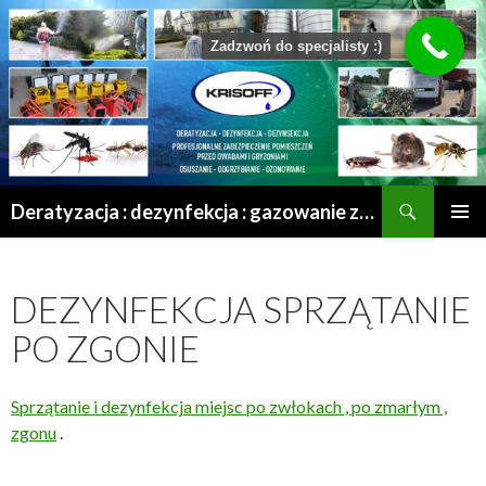
Zadzwoń do specjalisty :)
Szukaj
Deratyzacja : dezynfekcja : gazowanie zboża : odgrzybianie : odkomarzanie : osuszanie po zalaniu | Mrągowo – Olsztyn – Szczytno – Ełk – Przasnysz – Grajewo
PRZESKOCZ
MENU
DO
GŁÓWN
TREŚCI
DEZYNFEKCJA SPRZĄTANIE
PO ZGONIE
Sprzątanie i dezynfekcja miejsc po zwłokach , po zmarłym ,
zgonu
.