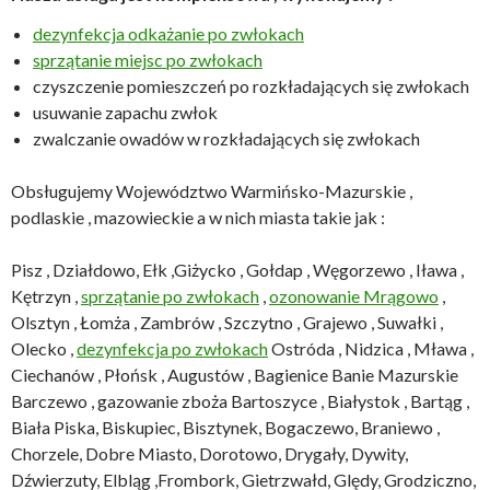
dezynfekcja odkażanie po zwłokach
sprzątanie miejsc po zwłokach
czyszczenie pomieszczeń po rozkładających się zwłokach
usuwanie zapachu zwłok
zwalczanie owadów w rozkładających się zwłokach
Obsługujemy Województwo Warmińsko-Mazurskie ,
podlaskie , mazowieckie a w nich miasta takie jak :
Pisz , Działdowo, Ełk ,Giżycko , Gołdap , Węgorzewo , Iława ,
Kętrzyn ,
sprzątanie po zwłokach
,
ozonowanie Mrągowo
,
Olsztyn , Łomża , Zambrów , Szczytno , Grajewo , Suwałki ,
Olecko ,
dezynfekcja po zwłokach
Ostróda , Nidzica , Mława ,
Ciechanów , Płońsk , Augustów , Bagienice Banie Mazurskie
Barczewo , gazowanie zboża Bartoszyce , Białystok , Bartąg ,
Biała Piska, Biskupiec, Bisztynek, Bogaczewo, Braniewo ,
Chorzele, Dobre Miasto, Dorotowo, Drygały, Dywity,
Dźwierzuty, Elbląg ,Frombork, Gietrzwałd, Ględy, Grodziczno,