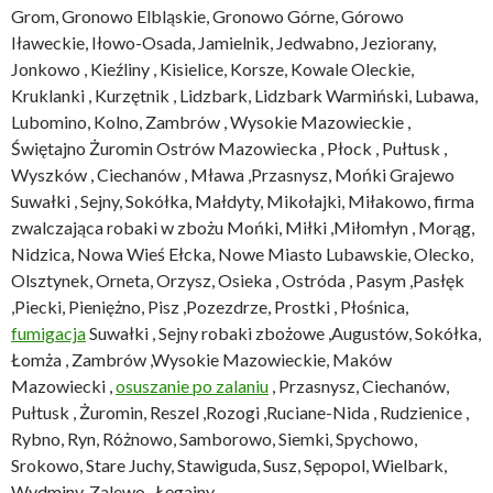
Grom, Gronowo Elbląskie, Gronowo Górne, Górowo
Iławeckie, Iłowo-Osada, Jamielnik, Jedwabno, Jeziorany,
Jonkowo , Kieźliny , Kisielice, Korsze, Kowale Oleckie,
Kruklanki , Kurzętnik , Lidzbark, Lidzbark Warmiński, Lubawa,
Lubomino, Kolno, Zambrów , Wysokie Mazowieckie ,
Świętajno Żuromin Ostrów Mazowiecka , Płock , Pułtusk ,
Wyszków , Ciechanów , Mława ,Przasnysz, Mońki Grajewo
Suwałki , Sejny, Sokółka, Małdyty, Mikołajki, Miłakowo, firma
zwalczająca robaki w zbożu Mońki, Miłki ,Miłomłyn , Morąg,
Nidzica, Nowa Wieś Ełcka, Nowe Miasto Lubawskie, Olecko,
Olsztynek, Orneta, Orzysz, Osieka , Ostróda , Pasym ,Pasłęk
,Piecki, Pieniężno, Pisz ,Pozezdrze, Prostki , Płośnica,
fumigacja
Suwałki , Sejny robaki zbożowe ,Augustów, Sokółka,
Łomża , Zambrów ,Wysokie Mazowieckie, Maków
Mazowiecki ,
osuszanie po zalaniu
, Przasnysz, Ciechanów,
Pułtusk , Żuromin, Reszel ,Rozogi ,Ruciane-Nida , Rudzienice ,
Rybno, Ryn, Różnowo, Samborowo, Siemki, Spychowo,
Srokowo, Stare Juchy, Stawiguda, Susz, Sępopol, Wielbark,
Wydminy, Zalewo , Łęgajny.