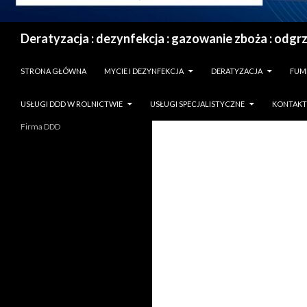
Szukaj
PRZESKOCZ DO TREŚCI
STRONA GŁÓWNA
MYCIE I DEZYNFEKCJA
DERATYZACJA
FUM
USŁUGI DDD W ROLNICTWIE
USŁUGI SPECJALISTYCZNE
KONTAKT
Firma DDD