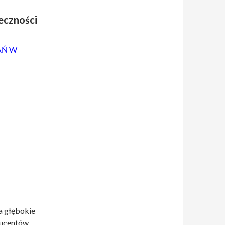
eczności
AŃ W
a głębokie
ducentów