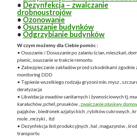
•
Dezynfekcja – zwalczanie
drobnoustrojów
•
Ozonowanie
•
Osuszanie budynków
•
Odgrzybianie budynków
W czym możemy dla Ciebie pomóc :
• Osuszanie / Dosuszanie po zalaniu ścian, mieszkań, dom
piwnic, osuszanie w trakcie remontu
• Zabezpieczanie zakładów przed szkodnikami zgodnie
monitoring DDD
• Tępienie wszelkiego rodzaju gryzoni min. mysz , szczuró
deratyzacja
• Likwidacja owadów sanitarnych i żywnościowych tj. mu
karaluchów, pcheł, prusaków ,
zwalczanie pluskwy domo
pająków , biedronek azjatyckich , rybików cukrowych , k
mole , mrzyki , itd
• Dezynfekcja linii produkcyjnych , hal , magazynów , śr
transportu