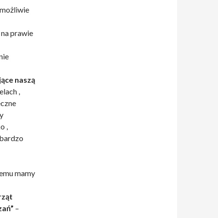
 możliwie
 na prawie
nie
ące naszą
elach ,
eczne
y
o ,
t bardzo
i temu mamy
rząt
zań”
–