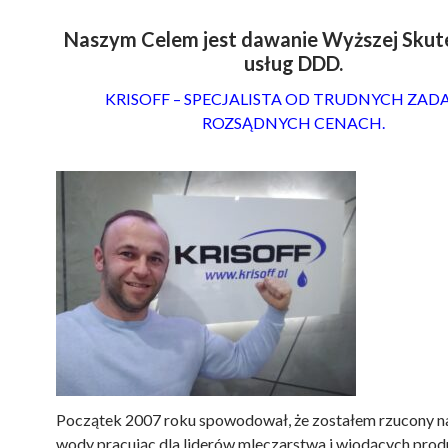
Naszym Celem jest dawanie Wyższej Skut
usług DDD.
KRISOFF – SPECJALISTA OD TRUDNYCH ZAD
ROZSĄDNYCH CENACH.
Początek 2007 roku spowodował, że zostałem rzucony n
wody pracując dla liderów mleczarstwa i wiodących pro