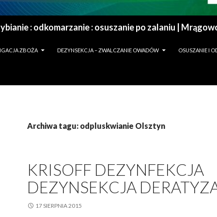
IGACJA ZBOŻA
DEZYNSEKCJA – ZWALCZANIE OWADÓW
OSUSZANIE I 
Archiwa tagu: odpluskwianie Olsztyn
KRISOFF DEZYNFEKCJA
DEZYNSEKCJA DERATYZ
17 SIERPNIA 2015