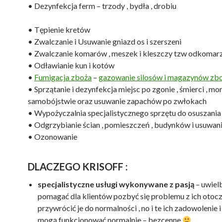
• Dezynfekcja ferm – trzody , bydła , drobiu
• Tępienie kretów
• Zwalczanie i Usuwanie gniazd os i szerszeni
• Zwalczanie komarów , meszek i kleszczy tzw odkomar
• Odławianie kun i kotów
•
Fumigacja zboża
–
gazowanie silosów i magazynów z
• Sprzątanie i dezynfekcja miejsc po zgonie , śmierci , mo
samobójstwie oraz usuwanie zapachów po zwłokach
• Wypożyczalnia specjalistycznego sprzętu do osuszan
• Odgrzybianie ścian , pomieszczeń , budynków i usuwani
• Ozonowanie
DLACZEGO KRISOFF :
specjalistyczne usługi wykonywane z pasją
– uwiel
pomagać dla klientów pozbyć się problemu z ich otocz
przywrócić je do normalności , no i te ich zadowolenie i
mogą funkcjonować normalnie – bezcenne