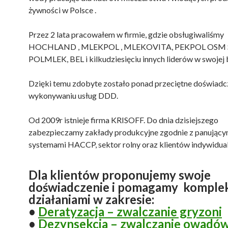
żywności w Polsce .
Przez 2 lata pracowałem w firmie, gdzie obsługiwaliśmy
HOCHLAND , MLEKPOL , MLEKOVITA, PEKPOL OSM S
POLMLEK, BEL i kilkudziesięciu innych liderów w swojej 
Dzięki temu zdobyte zostało ponad przeciętne doświadc
wykonywaniu usług DDD.
Od 2009r istnieje firma KRISOFF. Do dnia dzisiejszego
zabezpieczamy zakłady produkcyjne zgodnie z panujący
systemami HACCP, sektor rolny oraz klientów indywidual
Dla klientów proponujemy swoje
doświadczenie i pomagamy komple
działaniami w zakresie:
•
Deratyzacja – zwalczanie gryzoni
•
Dezynsekcja – zwalczanie owadó