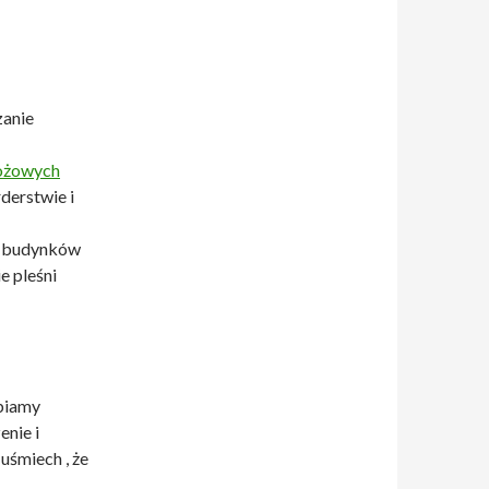
zanie
bożowych
rderstwie i
ia budynków
e pleśni
biamy
enie i
 uśmiech , że