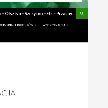
Deratyzacja : dezynfekcja : gazowanie zboża : odgrzybianie : odkomarzanie : osuszanie po zalaniu | Mrągowo – Olsztyn – Szczytno – Ełk – Przasnysz – Grajewo
ODGRZYBIANIE BUDYNKÓW
WYPOŻYCZALNIA
ACJA