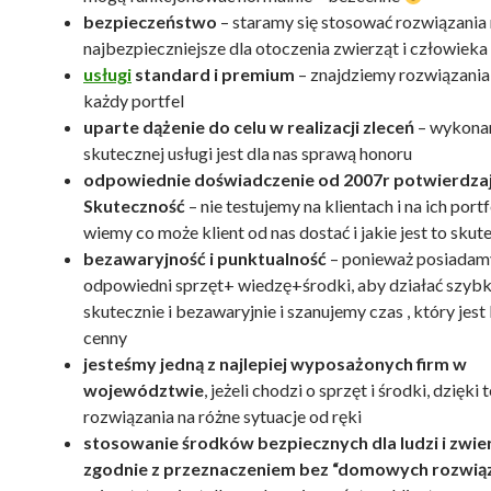
bezpieczeństwo
– staramy się stosować rozwiązania
najbezpieczniejsze dla otoczenia zwierząt i człowieka
usługi
standard i premium
– znajdziemy rozwiązania
każdy portfel
uparte dążenie do celu w realizacji zleceń
– wykona
skutecznej usługi jest dla nas sprawą honoru
odpowiednie doświadczenie od 2007r potwierdzaj
Skuteczność
– nie testujemy na klientach i na ich portf
wiemy co może klient od nas dostać i jakie jest to skut
bezawaryjność i punktualność
– ponieważ posiadam
odpowiedni sprzęt+ wiedzę+środki, aby działać szybk
skutecznie i bezawaryjnie i szanujemy czas , który jes
cenny
jesteśmy jedną z najlepiej wyposażonych firm w
województwie
, jeżeli chodzi o sprzęt i środki, dzięk
rozwiązania na różne sytuacje od ręki
stosowanie środków bezpiecznych dla ludzi i zwie
zgodnie z przeznaczeniem bez “domowych rozwią