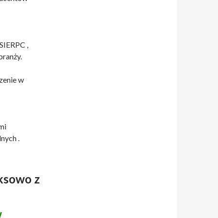
IERPC ,
branży.
zenie w
mi
nych .
ksowo z
w