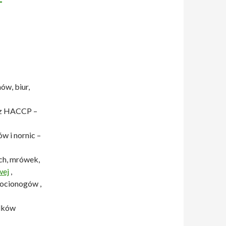
ów, biur,
 z HACCP –
w i nornic –
ch, mrówek,
wej
,
rocionogów ,
odków