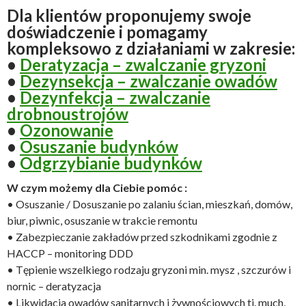
Dla klientów proponujemy swoje
doświadczenie i pomagamy
kompleksowo z działaniami w zakresie:
•
Deratyzacja – zwalczanie gryzoni
•
Dezynsekcja – zwalczanie owadów
•
Dezynfekcja – zwalczanie
drobnoustrojów
•
Ozonowanie
•
Osuszanie budynków
•
Odgrzybianie budynków
W czym możemy dla Ciebie pomóc :
• Osuszanie / Dosuszanie po zalaniu ścian, mieszkań, domów,
biur, piwnic, osuszanie w trakcie remontu
• Zabezpieczanie zakładów przed szkodnikami zgodnie z
HACCP – monitoring DDD
• Tępienie wszelkiego rodzaju gryzoni min. mysz , szczurów i
nornic – deratyzacja
• Likwidacja owadów sanitarnych i żywnościowych tj. much,