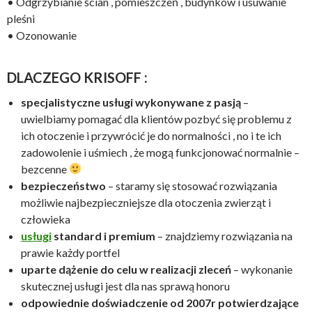
• Odgrzybianie ścian , pomieszczeń , budynków i usuwanie
pleśni
• Ozonowanie
DLACZEGO KRISOFF :
specjalistyczne usługi wykonywane z pasją
–
uwielbiamy pomagać dla klientów pozbyć się problemu z
ich otoczenie i przywrócić je do normalności , no i te ich
zadowolenie i uśmiech , że mogą funkcjonować normalnie –
bezcenne
bezpieczeństwo
– staramy się stosować rozwiązania
możliwie najbezpieczniejsze dla otoczenia zwierząt i
człowieka
usługi
standard i premium
– znajdziemy rozwiązania na
prawie każdy portfel
uparte dążenie do celu w realizacji zleceń
– wykonanie
skutecznej usługi jest dla nas sprawą honoru
odpowiednie doświadczenie od 2007r potwierdzające