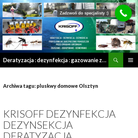
Zadzwoń do specjalisty :)
Szukaj
Deratyzacja : dezynfekcja : gazowanie zboża : odgrzybianie : odkomarzanie : osuszanie po zalaniu | Mrągowo – Olsztyn – Szczytno – Ełk – Przasnysz – Grajewo
PRZESKOCZ
MENU
DO
GŁÓWN
TREŚCI
Archiwa tagu: pluskwy domowe Olsztyn
KRISOFF DEZYNFEKCJA
DEZYNSEKCJA
DERATYZACJA