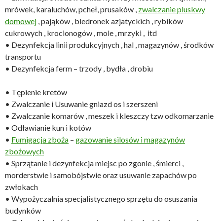
mrówek, karaluchów, pcheł, prusaków ,
zwalczanie pluskwy
domowej
, pająków , biedronek azjatyckich , rybików
cukrowych , krocionogów , mole , mrzyki , itd
• Dezynfekcja linii produkcyjnych , hal , magazynów , środków
transportu
• Dezynfekcja ferm – trzody , bydła , drobiu
• Tępienie kretów
• Zwalczanie i Usuwanie gniazd os i szerszeni
• Zwalczanie komarów , meszek i kleszczy tzw odkomarzanie
• Odławianie kun i kotów
•
Fumigacja zboża
–
gazowanie silosów i magazynów
zbożowych
• Sprzątanie i dezynfekcja miejsc po zgonie , śmierci ,
morderstwie i samobójstwie oraz usuwanie zapachów po
zwłokach
• Wypożyczalnia specjalistycznego sprzętu do osuszania
budynków