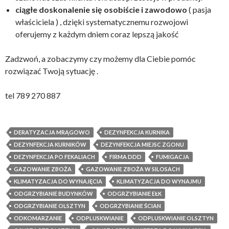
ciągłe doskonalenie się osobiście i zawodowo
( pasja
właściciela ) , dzięki systematycznemu rozwojowi
oferujemy z każdym dniem coraz lepszą jakość
Zadzwoń, a zobaczymy czy możemy dla Ciebie pomóc
rozwiązać Twoją sytuację .
tel 789 270 887
DERATYZACJA MRĄGOWO
DEZYNFEKCJA KURNIKA
DEZYNFEKCJA KURNIKÓW
DEZYNFEKCJA MIEJSC ZGONU
DEZYNFEKCJA PO FEKALIACH
FIRMA DDD
FUMIGACJA
GAZOWANIE ZBOŻA
GAZOWANIE ZBOŻA W SILOSACH
KLIMATYZACJA DO WYNAJĘCIA
KLIMATYZACJA DO WYNAJMU
ODGRZYBIANIE BUDYNKÓW
ODGRZYBIANIE EŁK
ODGRZYBIANIE OLSZTYN
ODGRZYBIANIE ŚCIAN
ODKOMARZANIE
ODPLUSKWIANIE
ODPLUSKWIANIE OLSZTYN