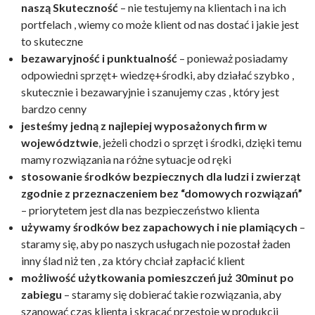
naszą Skuteczność
– nie testujemy na klientach i na ich
portfelach , wiemy co może klient od nas dostać i jakie jest
to skuteczne
bezawaryjność i punktualność
– ponieważ posiadamy
odpowiedni sprzęt+ wiedzę+środki, aby działać szybko ,
skutecznie i bezawaryjnie i szanujemy czas , który jest
bardzo cenny
jesteśmy jedną z najlepiej wyposażonych firm w
województwie
, jeżeli chodzi o sprzęt i środki, dzięki temu
mamy rozwiązania na różne sytuacje od ręki
stosowanie środków bezpiecznych dla ludzi i zwierząt
zgodnie z przeznaczeniem bez “domowych rozwiązań”
– priorytetem jest dla nas bezpieczeństwo klienta
używamy środków bez zapachowych i nie plamiących
–
staramy się, aby po naszych usługach nie pozostał żaden
inny ślad niż ten , za który chciał zapłacić klient
możliwość użytkowania pomieszczeń już 30minut po
zabiegu
– staramy się dobierać takie rozwiązania, aby
szanować czas klienta i skracać przestoje w produkcji