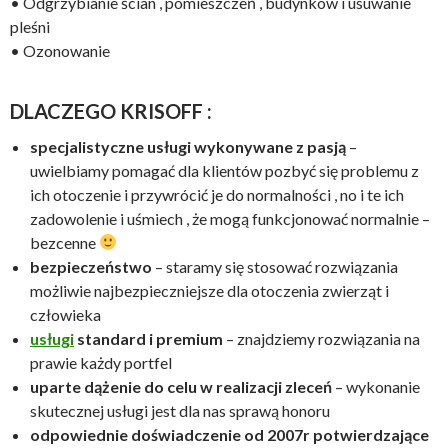
• Odgrzybianie ścian , pomieszczeń , budynków i usuwanie
pleśni
• Ozonowanie
DLACZEGO KRISOFF :
specjalistyczne usługi wykonywane z pasją
–
uwielbiamy pomagać dla klientów pozbyć się problemu z
ich otoczenie i przywrócić je do normalności , no i te ich
zadowolenie i uśmiech , że mogą funkcjonować normalnie –
bezcenne
bezpieczeństwo
– staramy się stosować rozwiązania
możliwie najbezpieczniejsze dla otoczenia zwierząt i
człowieka
usługi
standard i premium
– znajdziemy rozwiązania na
prawie każdy portfel
uparte dążenie do celu w realizacji zleceń
– wykonanie
skutecznej usługi jest dla nas sprawą honoru
odpowiednie doświadczenie od 2007r potwierdzające