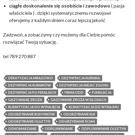
ciągłe doskonalenie się osobiście i zawodowo
( pasja
właściciela ) , dzięki systematycznemu rozwojowi
oferujemy z każdym dniem coraz lepszą jakość
Zadzwoń, a zobaczymy czy możemy dla Ciebie pomóc
rozwiązać Twoją sytuację .
tel 789 270 887
DERATYZACJA MRĄGOWO
DEZYNFEKCJA KURNIKA
DEZYNFEKCJA KURNIKÓW
DEZYNFEKCJA MIEJSC ZGONU
DEZYNFEKCJA PO FEKALIACH
FIRMA DDD
FUMIGACJA
GAZOWANIE ZBOŻA
GAZOWANIE ZBOŻA W SILOSACH
KLIMATYZACJA DO WYNAJĘCIA
KLIMATYZACJA DO WYNAJMU
ODGRZYBIANIE BUDYNKÓW
ODGRZYBIANIE EŁK
ODGRZYBIANIE OLSZTYN
ODGRZYBIANIE ŚCIAN
ODKOMARZANIE
ODPLUSKWIANIE
ODPLUSKWIANIE OLSZTYN