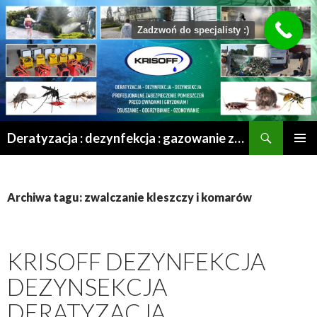
Zadzwoń do specjalisty :)
Szukaj
Deratyzacja : dezynfekcja : gazowanie zboża : odgrzybianie : odkomarzanie : osuszanie po zalaniu | Mrągowo – Olsztyn – Szczytno – Ełk – Przasnysz – Grajewo
PRZESKOCZ
MENU
DO
GŁÓWN
TREŚCI
Archiwa tagu: zwalczanie kleszczy i komarów
KRISOFF DEZYNFEKCJA
DEZYNSEKCJA
DERATYZACJA