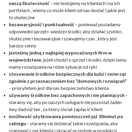
naszą Skuteczność
– nie testujemy na klientach i na ich
portfelach , wiemy co może klient od nas dostać i jakie jest
to skuteczne
bezawaryjność i punktualność
– ponieważ posiadamy
odpowiedni sprzęt+ wiedzę+środki, aby działać szybko ,
skutecznie i bezawaryjnie i szanujemy czas , który jest
bardzo cenny
jesteśmy jedną z najlepiej wyposażonych firm w
województwie
, jeżeli chodzi o sprzęt i środki, dzięki temu
mamy rozwiązania na różne sytuacje od ręki
stosowanie środków bezpiecznych dla ludzi i zwierząt
zgodnie z przeznaczeniem bez “domowych rozwiązań”
– priorytetem jest dla nas bezpieczeństwo klienta
używamy środków bez zapachowych i nie plamiących
–
staramy się, aby po naszych usługach nie pozostał żaden
inny ślad niż ten , za który chciał zapłacić klient
możliwość użytkowania pomieszczeń już 30minut po
zabiegu
– staramy się dobierać takie rozwiązania, aby
szanować czas klienta i skracać przestoje w produkcji