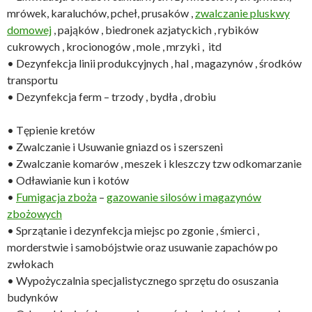
mrówek, karaluchów, pcheł, prusaków ,
zwalczanie pluskwy
domowej
, pająków , biedronek azjatyckich , rybików
cukrowych , krocionogów , mole , mrzyki , itd
• Dezynfekcja linii produkcyjnych , hal , magazynów , środków
transportu
• Dezynfekcja ferm – trzody , bydła , drobiu
• Tępienie kretów
• Zwalczanie i Usuwanie gniazd os i szerszeni
• Zwalczanie komarów , meszek i kleszczy tzw odkomarzanie
• Odławianie kun i kotów
•
Fumigacja zboża
–
gazowanie silosów i magazynów
zbożowych
• Sprzątanie i dezynfekcja miejsc po zgonie , śmierci ,
morderstwie i samobójstwie oraz usuwanie zapachów po
zwłokach
• Wypożyczalnia specjalistycznego sprzętu do osuszania
budynków