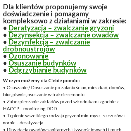
Dla klientów proponujemy swoje
doświadczenie i pomagamy
kompleksowo z działaniami w zakresie:
•
Deratyzacja – zwalczanie gryzoni
•
Dezynsekcja – zwalczanie owadów
•
Dezynfekcja – zwalczanie
drobnoustrojów
•
Ozonowanie
•
Osuszanie budynków
•
Odgrzybianie budynków
W czym możemy dla Ciebie pomóc :
• Osuszanie / Dosuszanie po zalaniu ścian, mieszkań, domów,
biur, piwnic, osuszanie w trakcie remontu
• Zabezpieczanie zakładów przed szkodnikami zgodnie z
HACCP – monitoring DDD
• Tępienie wszelkiego rodzaju gryzoni min. mysz , szczurów i
nornic – deratyzacja
• Likwidacja owadów sanitarnych i żywnościowych tj. much,