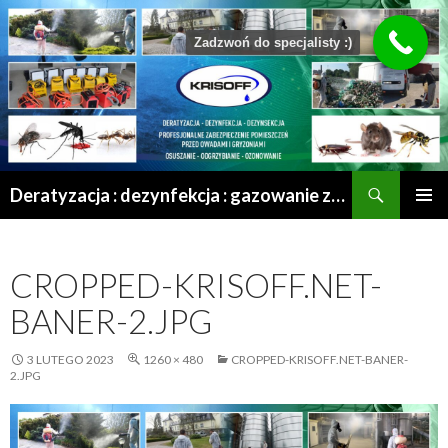
Zadzwoń do specjalisty :)
Szukaj
Deratyzacja : dezynfekcja : gazowanie zboża : odgrzybianie : odkomarzanie : osuszanie po zalaniu | Mrągowo – Olsztyn – Szczytno – Ełk – Przasnysz – Grajewo
PRZESKOCZ
MENU
DO
GŁÓWN
TREŚCI
CROPPED-KRISOFF.NET-
BANER-2.JPG
3 LUTEGO 2023
1260 × 480
CROPPED-KRISOFF.NET-BANER-
2.JPG